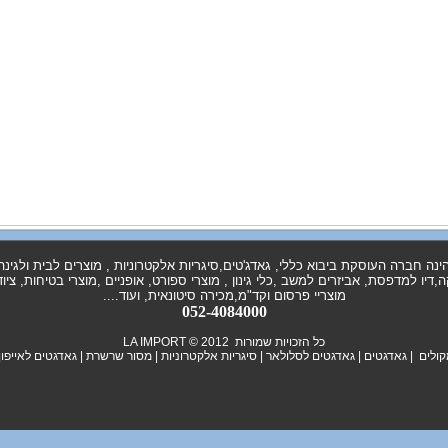
העוסקת ביבוא כללי, גאדג'טים,סיגריות אלקטרוניות , מוצרים לבית ולגינה , מוצ
יו למדפסת, אביזרים למשב ,כלי גינון , מוצרי ספורט, אופניים ,מוצרי בטיחות, צי
מוצריי פרסום וקד"מ,מכירה סיטונאית, ועוד....
052-4084000
כל הזכויות שמורות LA IMPORT © 2012
ולים
|
גאדגטים
|
גאדגטים לסלולאר
|
סיגריות
אלקטרוניות |
מסור שרשרת
| גאדגטים לאייפון 