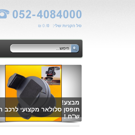
סל הקניות שלי:
/ 0 ₪
0
מבצע!
ש"ח !