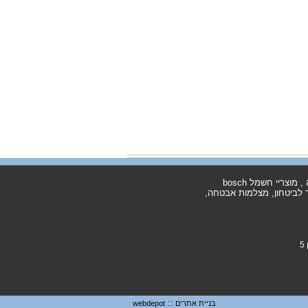
ריי חשמל bosch
וד לביטחון, מצלמות אבטחה,
5
::
בניית אתרים
webdepot