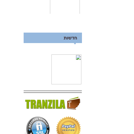
ערכה לניקוי נשק
סוללה חיצונית לאייפון 5 בעוצמה של
3000mah
5% הנחה לייף סטייל
מאתר תקלות ברכב
5% הנחה לישראכרט צעיר